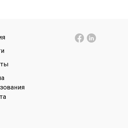
ия
ти
кты
ла
зования
та