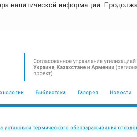
бора налитической информации. Продолжа
Согласованное управление утилизацией
Украине
,
Казахстане
и
Армении
(регион
проект)
ехнологии
Библиотека
Галерея
Новости
а установки термического обеззараживания отходо