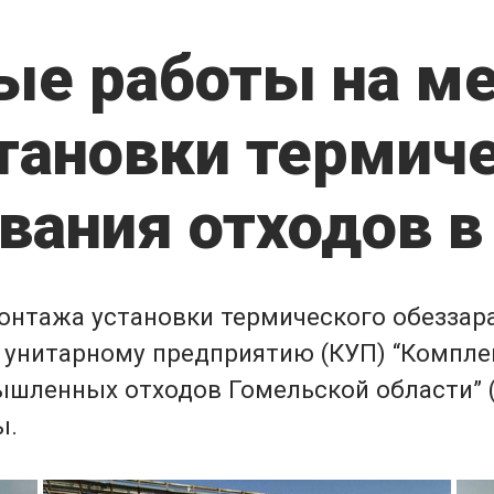
ые работы на м
тановки термиче
вания отходов в
монтажа установки термического обеззар
унитарному предприятию (
КУП
) “Компле
ленных отходов Гомельской области” (с
ы.